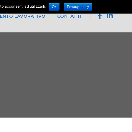
o acconsenti ad utilizzarli.
Ok
Privacy policy
MENTO LAVORATIVO
CONTATTI
ei
er le risorse umane
falegnameria