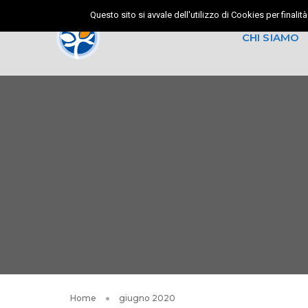
Questo sito si avvale dell'utilizzo di Cookies per final
CHI SIAMO
Certificazioni 
Carta dei Servi
Coach Familia
News
Il Mandorlo Vi
TiArredoLab
Home
giugno 2020