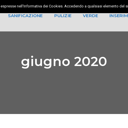
ità espresse nell'Informativa dei Cookies. Accedendo a qualsiasi elemento del sit
SANIFICAZIONE
PULIZIE
VERDE
INSERI
di Qualità
Disinfezione ambienti
Vetrate
Taglio dell’erba e cura d
Servizi p
prati
zi
Interventi Speciali
Piccola 
Potature
giugno 2020
re
Progettazione Giardini
Cesena
aggi