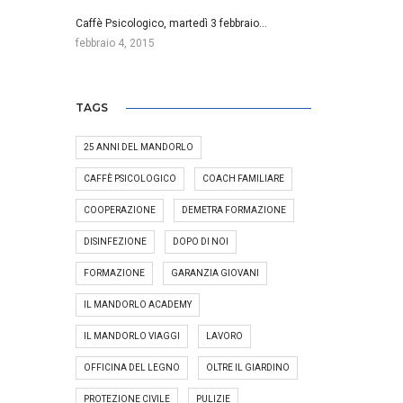
Caffè Psicologico, martedì 3 febbraio…
febbraio 4, 2015
TAGS
25 ANNI DEL MANDORLO
CAFFÈ PSICOLOGICO
COACH FAMILIARE
COOPERAZIONE
DEMETRA FORMAZIONE
DISINFEZIONE
DOPO DI NOI
FORMAZIONE
GARANZIA GIOVANI
IL MANDORLO ACADEMY
IL MANDORLO VIAGGI
LAVORO
OFFICINA DEL LEGNO
OLTRE IL GIARDINO
PROTEZIONE CIVILE
PULIZIE