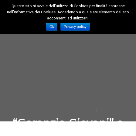
Questo sito si avvale dell'utilizzo di Cookies per finalità espresse
nell'Informativa dei Cookies. Accedendo a qualsiasi elemento del sito
Toggl
acconsenti ad utilizzarli.
Naviga
Ok
Privacy policy
23 Novembre 2014
By
CoopIlMandorlo
Germogli
“Garanzia Giovani” a
Cesena funziona,