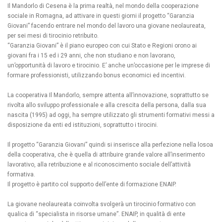
grazie al Mandorlo
Il Mandorlo di Cesena è la prima realtà, nel mondo della cooperazione
sociale in Romagna, ad attivare in questi giorni il progetto “Garanzia
Giovani” facendo entrare nel mondo del lavoro una giovane neolaureata,
per sei mesi di tirocinio retribuito.
“Garanzia Giovani” è il piano europeo con cui Stato e Regioni orono ai
giovani fra i 15 ed i 29 anni, che non studiano e non lavorano,
un’opportunità di lavoro e tirocinio. E’ anche un’occasione per le imprese di
formare professionisti, utilizzando bonus economici ed incentivi.
La cooperativa Il Mandorlo, sempre attenta all’innovazione, soprattutto se
rivolta allo sviluppo professionale e alla crescita della persona, dalla sua
nascita (1995) ad oggi, ha sempre utilizzato gli strumenti formativi messi a
disposizione da enti ed istituzioni, soprattutto i tirocini.
Il progetto “Garanzia Giovani” quindi si inserisce alla perfezione nella losoa
della cooperativa, che è quella di attribuire grande valore all’inserimento
lavorativo, alla retribuzione e al riconoscimento sociale dell’attività
formativa.
Il progetto è partito col supporto dell’ente di formazione ENAIP.
La giovane neolaureata coinvolta svolgerà un tirocinio formativo con
qualica di “specialista in risorse umane”. ENAIP, in qualità di ente