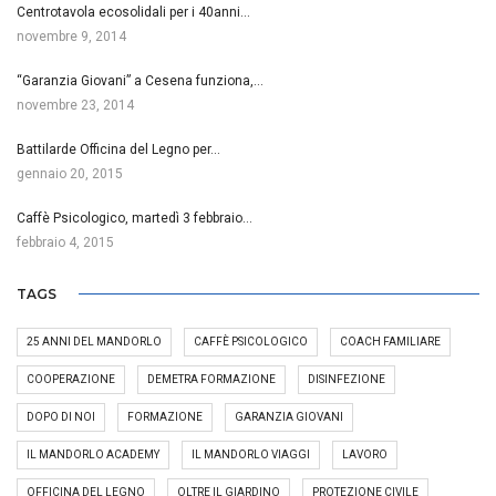
Centrotavola ecosolidali per i 40anni…
novembre 9, 2014
“Garanzia Giovani” a Cesena funziona,…
novembre 23, 2014
Battilarde Officina del Legno per…
gennaio 20, 2015
Caffè Psicologico, martedì 3 febbraio…
febbraio 4, 2015
TAGS
25 ANNI DEL MANDORLO
CAFFÈ PSICOLOGICO
COACH FAMILIARE
COOPERAZIONE
DEMETRA FORMAZIONE
DISINFEZIONE
DOPO DI NOI
FORMAZIONE
GARANZIA GIOVANI
IL MANDORLO ACADEMY
IL MANDORLO VIAGGI
LAVORO
OFFICINA DEL LEGNO
OLTRE IL GIARDINO
PROTEZIONE CIVILE