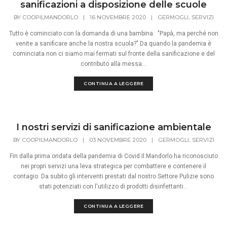
sanificazioni a disposizione delle scuole
,
BY
COOPILMANDORLO
|
16 NOVEMBRE 2020
|
GERMOGLI
SERVIZI
Tutto è cominciato con la domanda di una bambina. "Papà, ma perché non
venite a sanificare anche la nostra scuola?" Da quando la pandemia è
cominciata non ci siamo mai fermati sul fronte della sanificazione e del
contributo alla messa...
CONTINUA A LEGGERE
I nostri servizi di sanificazione ambientale
,
BY
COOPILMANDORLO
|
03 NOVEMBRE 2020
|
GERMOGLI
SERVIZI
Fin dalla prima ondata della pandemia di Covid Il Mandorlo ha riconosciuto
nei propri servizi una leva strategica per combattere e contenere il
contagio. Da subito gli interventi prestati dal nostro Settore Pulizie sono
stati potenziati con l'utilizzo di prodotti disinfettanti...
CONTINUA A LEGGERE