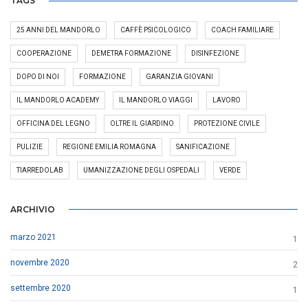
TAGS
25 ANNI DEL MANDORLO
CAFFÈ PSICOLOGICO
COACH FAMILIARE
COOPERAZIONE
DEMETRA FORMAZIONE
DISINFEZIONE
DOPO DI NOI
FORMAZIONE
GARANZIA GIOVANI
IL MANDORLO ACADEMY
IL MANDORLO VIAGGI
LAVORO
OFFICINA DEL LEGNO
OLTRE IL GIARDINO
PROTEZIONE CIVILE
PULIZIE
REGIONE EMILIA ROMAGNA
SANIFICAZIONE
TIARREDOLAB
UMANIZZAZIONE DEGLI OSPEDALI
VERDE
ARCHIVIO
marzo 2021
1
novembre 2020
2
settembre 2020
1